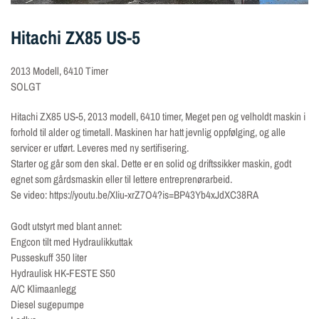
Hitachi ZX85 US-5
2013 Modell, 6410 Timer
SOLGT
Hitachi ZX85 US-5, 2013 modell, 6410 timer, Meget pen og velholdt maskin i
forhold til alder og timetall. Maskinen har hatt jevnlig oppfølging, og alle
servicer er utført. Leveres med ny sertifisering.
Starter og går som den skal. Dette er en solid og driftssikker maskin, godt
egnet som gårdsmaskin eller til lettere entreprenørarbeid.
Se video: https://youtu.be/XIiu-xrZ7O4?is=BP43Yb4xJdXC38RA
Godt utstyrt med blant annet:
Engcon tilt med Hydraulikkuttak
Pusseskuff 350 liter
Hydraulisk HK-FESTE S50
A/C Klimaanlegg
Diesel sugepumpe