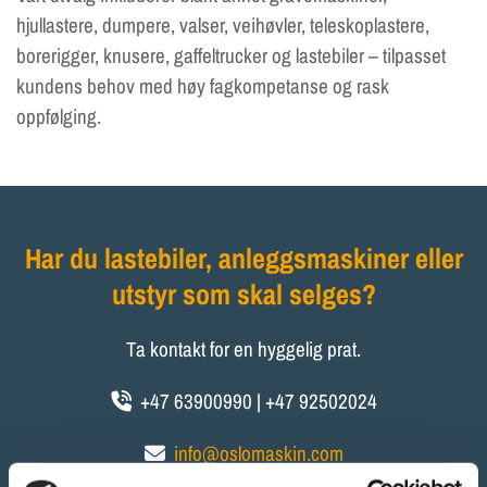
hjullastere, dumpere, valser, veihøvler, teleskoplastere,
borerigger, knusere, gaffeltrucker og lastebiler – tilpasset
kundens behov med høy fagkompetanse og rask
oppfølging.
Har du lastebiler, anleggsmaskiner eller
utstyr som skal selges?
Ta kontakt for en hyggelig prat.
+47 63900990 | +47 92502024

info@oslomaskin.com
