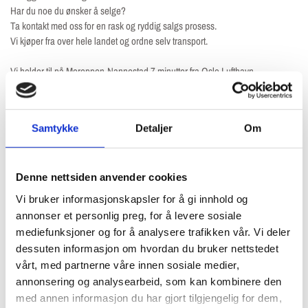
Har du noe du ønsker å selge?
Ta kontakt med oss for en rask og ryddig salgs prosess.
Vi kjøper fra over hele landet og ordne selv transport.
Vi holder til på Moreppen-Nannestad 7 minutter fra Oslo Lufthavn
Gardermoen med bil.
Kommer du med fly til Oslo Lufthavn Gardermoen henter vi deg fra
flyplassen.
Samtykke
Detaljer
Om
Åpningstider
Mandag-fredag: 08:00-16:00
Lørdag-Søndag: Stengt
Denne nettsiden anvender cookies
Ønsker du avtale utenfor åpningstider? Ring eller send oss en melding så
Vi bruker informasjonskapsler for å gi innhold og
ordner vi det.
annonser et personlig preg, for å levere sosiale
mediefunksjoner og for å analysere trafikken vår. Vi deler
Oslo Maskin AS
dessuten informasjon om hvordan du bruker nettstedet
Gardermovegen 130
vårt, med partnerne våre innen sosiale medier,
2030 Nannestad
annonsering og analysearbeid, som kan kombinere den
Tlf: +47 925 02 024
med annen informasjon du har gjort tilgjengelig for dem,