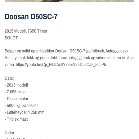
Doosan D50SC-7
2015 Modell, 7656 Timer
SOLGT
Selger en solid og driftssikker Doosan D50SC-7 gaffeltruck, Anleggs dekk,
Helt nye bakdekk og gode dekk foran, i daglig bruk og virker som den skal se
video: https://youtu.be/Cji_HkUAx4Y?is=N2aDlIaCJz_5cLPb
Data:
- 2015 modell
- 7 656 timer
- Diesel motor
- 5000 kg. kapasitet
- Løftehøyde: 4 250 mm
- Triplex mast
Utstyr: